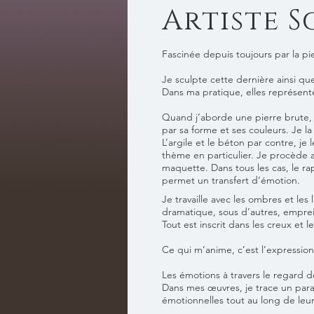
Artiste 
Fascinée depuis toujours par la pi
Je sculpte cette dernière ainsi que
Dans ma pratique, elles représenten
Quand j’aborde une pierre brute, 
par sa forme et ses couleurs. Je la 
L’argile et le béton par contre, je l
thème en particulier. Je procède 
maquette. Dans tous les cas, le ra
permet un transfert d’émotion.
Je travaille avec les ombres et les
dramatique, sous d’autres, empre
Tout est inscrit dans les creux et l
Ce qui m’anime, c’est l’expression
Les émotions à travers le regard d
Dans mes œuvres, je trace un para
émotionnelles tout au long de leur