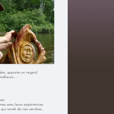
ngles, apporte un regard
e malheurs…
vie.
mmes avec leurs expériences
 qui renaît de ces cendres.