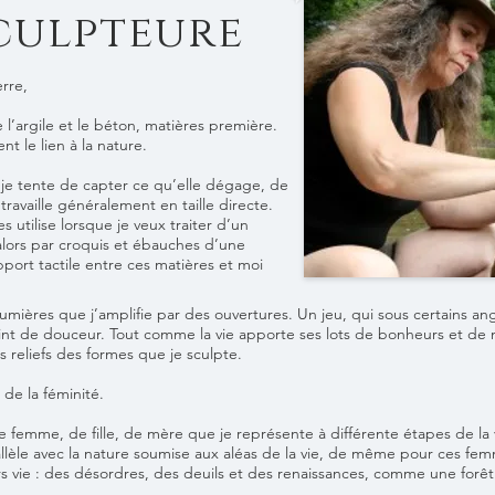
Sculpteure
erre,
 l’argile et le béton, matières première.
t le lien à la nature.
je tente de capter ce qu’elle dégage, de
travaille généralement en taille directe.
es utilise lorsque je veux traiter d’un
alors par croquis et ébauches d’une
pport tactile entre ces matières et moi
 lumières que j’amplifie par des ouvertures. Un jeu, qui sous certains a
int de douceur. Tout comme la vie apporte ses lots de bonheurs et d
es reliefs des formes que je sculpte.
 de la féminité.
e femme, de fille, de mère que je représente à différente étapes de la 
llèle avec la nature soumise aux aléas de la vie, de même pour ces fe
s vie : des désordres, des deuils et des renaissances, comme une forêt