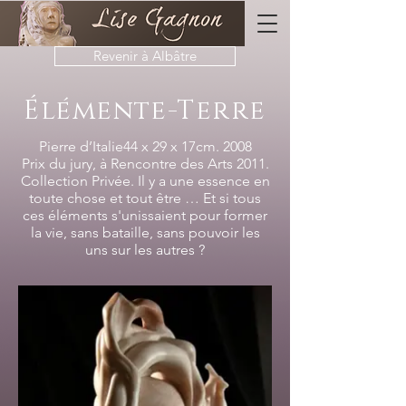
Revenir à Albâtre
Élémente-Terre
Pierre d’Italie44 x 29 x 17cm. 2008
Prix du jury, à Rencontre des Arts 2011.
Collection Privée. Il y a une essence en
toute chose et tout être … Et si tous
ces éléments s'unissaient pour former
la vie, sans bataille, sans pouvoir les
uns sur les autres ?