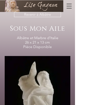
Revenir à Albâtre
Sous Mon Aile
Albâtre et Marbre d’Italie
26 x 21 x 13 cm
Pièce Disponible