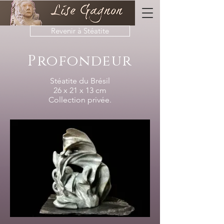
Revenir à Stéatite
Profondeur
Stéatite du Brésil
26 x 21 x 13 cm
Collection privée.